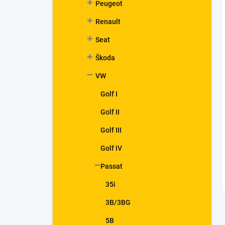
Peugeot
Renault
Seat
Škoda
VW
Golf I
Golf II
Golf III
Golf IV
Passat
35i
3B/3BG
5B