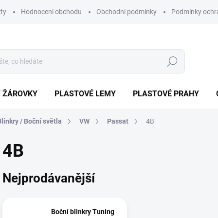
ty
Hodnocení obchodu
Obchodní podmínky
Podmínky ochr
Hledat
/ ŽÁROVKY
PLASTOVÉ LEMY
PLASTOVÉ PRAHY
Blinkry / Boční světla
VW
Passat
4B
4B
Nejprodávanější
Boční blinkry Tuning