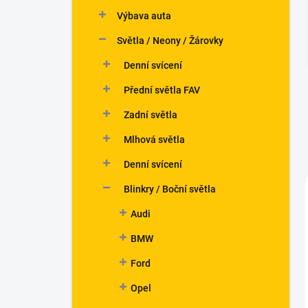
n
Výbava auta
í
p
Světla / Neony / Žárovky
a
n
Denní svícení
e
Přední světla FAV
l
Zadní světla
Mlhová světla
Denní svícení
Blinkry / Boční světla
Audi
BMW
Ford
Opel