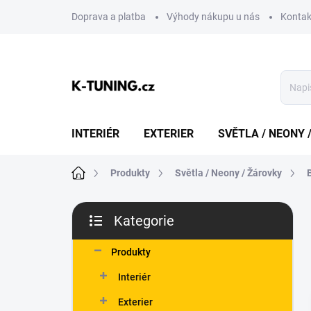
Přejít
Doprava a platba
Výhody nákupu u nás
Kontak
na
obsah
INTERIÉR
EXTERIER
SVĚTLA / NEONY 
Domů
Produkty
Světla / Neony / Žárovky
P
Kategorie
o
Přeskočit
s
kategorie
t
Produkty
r
Interiér
a
n
Exterier