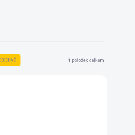
1
položek celkem
BECEDNĚ