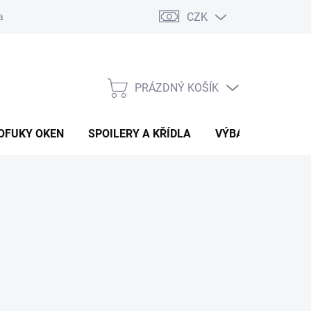
CZK
any osobních údajů
Vracení zboží a reklamace
PRÁZDNÝ KOŠÍK
NÁKUPNÍ
KOŠÍK
OFUKY OKEN
SPOILERY A KŘÍDLA
VÝBAVA AUTA