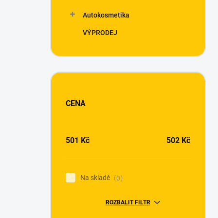
Autokosmetika
VÝPRODEJ
CENA
501
Kč
502
Kč
Na skladě
0
ROZBALIT FILTR