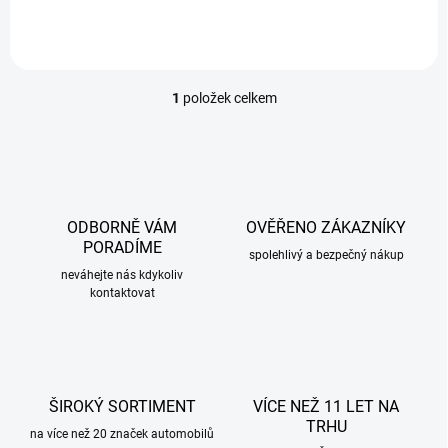
1
položek celkem
O
v
l
á
d
a
c
ODBORNĚ VÁM
OVĚŘENO ZÁKAZNÍKY
í
PORADÍME
p
spolehlivý a bezpečný nákup
r
neváhejte nás kdykoliv
kontaktovat
v
k
y
v
ý
p
ŠIROKÝ SORTIMENT
VÍCE NEŽ 11 LET NA
i
TRHU
s
na více než 20 značek automobilů