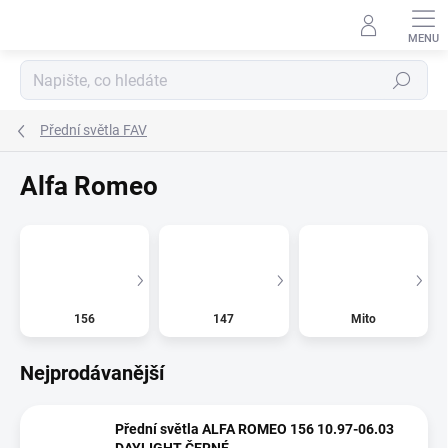
Přejít
na
obsah
Hledat
Přední světla FAV
Alfa Romeo
156
147
Mito
Nejprodávanější
Přední světla ALFA ROMEO 156 10.97-06.03