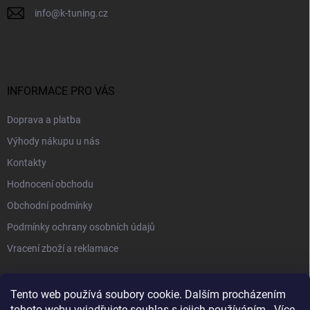
info
@
k-tuning.cz
INFORMACE PRO VÁS
Doprava a platba
Výhody nákupu u nás
Kontakty
Hodnocení obchodu
Obchodní podmínky
Podmínky ochrany osobních údajů
Vracení zboží a reklamace
PŘIJÍMÁME ONLINE PLATBY
Tento web používá soubory cookie. Dalším procházením
tohoto webu vyjadřujete souhlas s jejich používáním.. Více