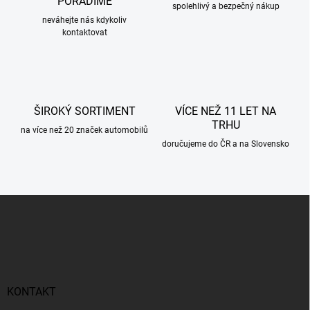
PORADÍME
spolehlivý a bezpečný nákup
neváhejte nás kdykoliv
kontaktovat
ŠIROKÝ SORTIMENT
VÍCE NEŽ 11 LET NA
TRHU
na více než 20 značek automobilů
doručujeme do ČR a na Slovensko
Z
á
p
a
t
í
KONTAKT