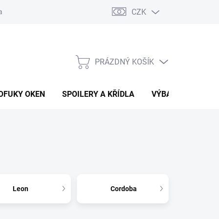
CZK
any osobních údajů
Vracení zboží a reklamace
PRÁZDNÝ KOŠÍK
NÁKUPNÍ
KOŠÍK
OFUKY OKEN
SPOILERY A KŘÍDLA
VÝBAVA AUTA
Leon
Cordoba