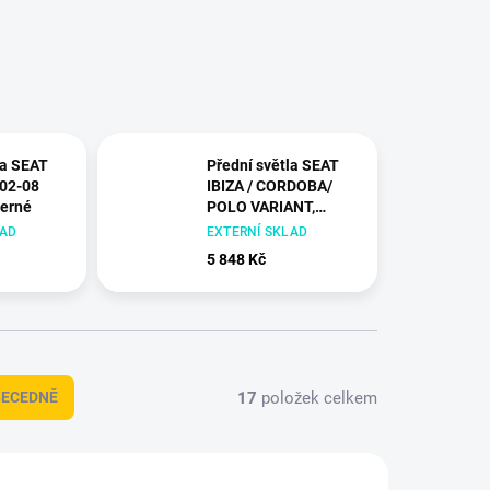
la SEAT
Přední světla SEAT
.02-08
IBIZA / CORDOBA/
erné
POLO VARIANT,
SEDAN 10.93-08.99
LAD
EXTERNÍ SKLAD
ANGEL EYES
5 848 Kč
chromové
17
položek celkem
BECEDNĚ
+ DÁREK ZDARMA