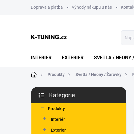
Přejít
Doprava a platba
Výhody nákupu u nás
Kontak
na
obsah
INTERIÉR
EXTERIER
SVĚTLA / NEONY 
Domů
Produkty
Světla / Neony / Žárovky
P
Kategorie
o
Přeskočit
s
kategorie
t
Produkty
r
Interiér
a
n
Exterier