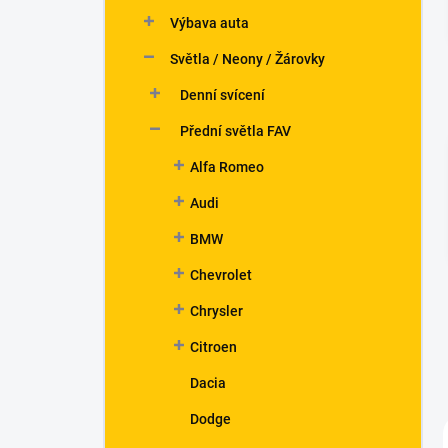
n
Výbava auta
í
p
Světla / Neony / Žárovky
a
n
Denní svícení
e
Přední světla FAV
l
Alfa Romeo
Audi
BMW
Chevrolet
Chrysler
Citroen
Dacia
Dodge