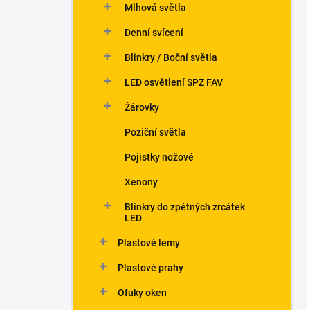
Mlhová světla
Denní svícení
Blinkry / Boční světla
LED osvětlení SPZ FAV
Žárovky
Poziční světla
Pojistky nožové
Xenony
Blinkry do zpětných zrcátek
LED
Plastové lemy
Plastové prahy
Ofuky oken