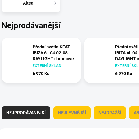
Altea
Nejprodávanější
Přední světla SEAT
Přední svět
IBIZA 6L 04.02-08
IBIZA 6L 04
DAYLIGHT chromové
DAYLIGHT č
EXTERNÍ SKLAD
EXTERNÍ SK
6 970 Kč
6 970 Kč
Ř
a
NEJPRODÁVANĚJŠÍ
NEJLEVNĚJŠÍ
NEJDRAŽŠÍ
A
z
e
n
V
í
ý
+ DÁREK ZDARMA
+ DÁREK ZDARMA