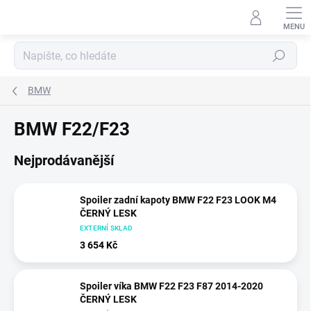
Přejít
na
obsah
Hledat
BMW
BMW F22/F23
Nejprodávanější
Spoiler zadní kapoty BMW F22 F23 LOOK M4
ČERNÝ LESK
EXTERNÍ SKLAD
3 654 Kč
Spoiler víka BMW F22 F23 F87 2014-2020
ČERNÝ LESK