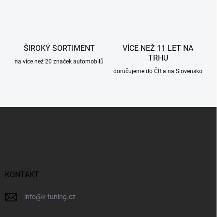
k
y
v
ý
p
ŠIROKÝ SORTIMENT
VÍCE NEŽ 11 LET NA
i
TRHU
s
na více než 20 značek automobilů
u
doručujeme do ČR a na Slovensko
Z
á
p
a
t
í
KONTAKT
info
@
k-tuning.cz