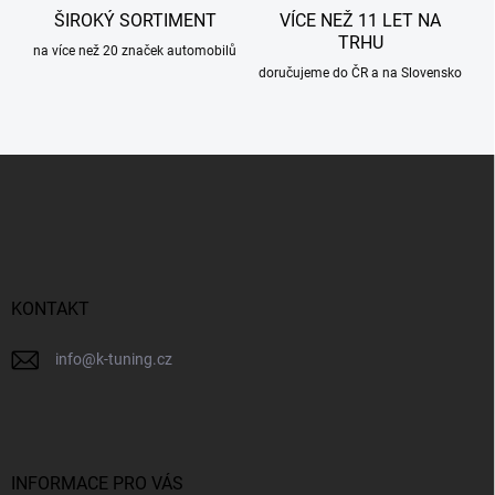
ŠIROKÝ SORTIMENT
VÍCE NEŽ 11 LET NA
TRHU
na více než 20 značek automobilů
doručujeme do ČR a na Slovensko
Z
á
p
a
t
í
KONTAKT
info
@
k-tuning.cz
INFORMACE PRO VÁS