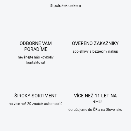
5
položek celkem
O
v
l
á
d
a
c
ODBORNĚ VÁM
OVĚŘENO ZÁKAZNÍKY
í
PORADÍME
p
spolehlivý a bezpečný nákup
r
neváhejte nás kdykoliv
kontaktovat
v
k
y
v
ý
p
ŠIROKÝ SORTIMENT
VÍCE NEŽ 11 LET NA
i
TRHU
s
na více než 20 značek automobilů
u
doručujeme do ČR a na Slovensko