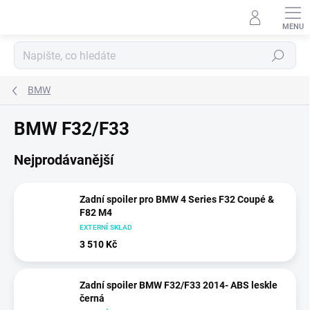
Přejít
na
obsah
Hledat
BMW
BMW F32/F33
Nejprodávanější
Zadní spoiler pro BMW 4 Series F32 Coupé &
F82 M4
EXTERNÍ SKLAD
3 510 Kč
Zadní spoiler BMW F32/F33 2014- ABS leskle
černá