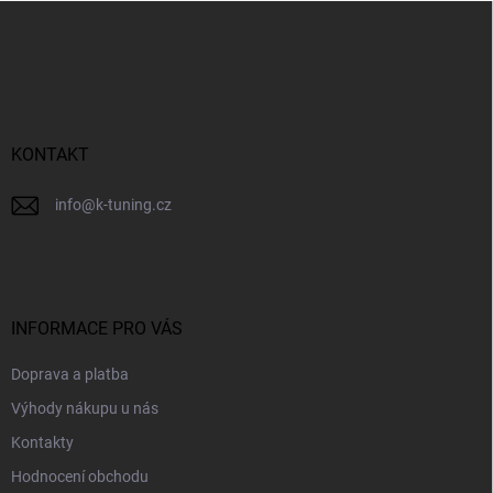
Z
á
p
a
t
í
KONTAKT
info
@
k-tuning.cz
INFORMACE PRO VÁS
Doprava a platba
Výhody nákupu u nás
Kontakty
Hodnocení obchodu