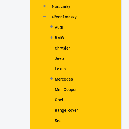
n
Nárazníky
í
p
Přední masky
a
n
Audi
e
BMW
l
Chrysler
Jeep
Lexus
Mercedes
Mini Cooper
Opel
Range Rover
Seat