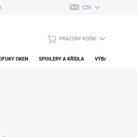
CZK
any osobních údajů
Vracení zboží a reklamace
PRÁZDNÝ KOŠÍK
NÁKUPNÍ
KOŠÍK
OFUKY OKEN
SPOILERY A KŘÍDLA
VÝBAVA AUTA