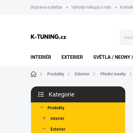
Přejít
Doprava a platba
Výhody nákupu u nás
Kontak
na
obsah
INTERIÉR
EXTERIER
SVĚTLA / NEONY 
Domů
Produkty
Exterier
Přední masky
P
Kategorie
o
Přeskočit
s
kategorie
t
Produkty
r
Interiér
a
n
Exterier