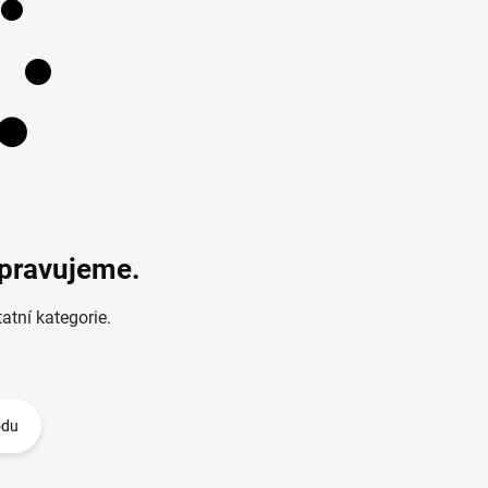
ipravujeme.
atní kategorie.
odu