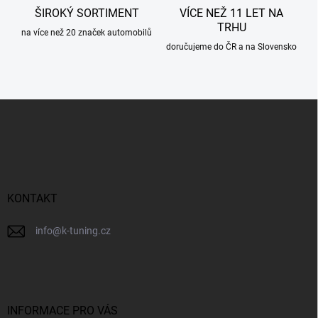
ŠIROKÝ SORTIMENT
VÍCE NEŽ 11 LET NA
TRHU
na více než 20 značek automobilů
doručujeme do ČR a na Slovensko
Z
á
p
a
t
í
KONTAKT
info
@
k-tuning.cz
INFORMACE PRO VÁS