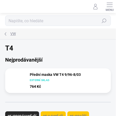
Přejít
na
obsah
Hledat
VW
T4
Nejprodávanější
Přední maska VW T4 9/96-8/03
EXTERNÍ SKLAD
764 Kč
Ř
a