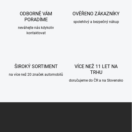
d
a
c
ODBORNĚ VÁM
OVĚŘENO ZÁKAZNÍKY
í
PORADÍME
p
spolehlivý a bezpečný nákup
r
neváhejte nás kdykoliv
kontaktovat
v
k
y
v
ý
p
ŠIROKÝ SORTIMENT
VÍCE NEŽ 11 LET NA
i
TRHU
s
na více než 20 značek automobilů
u
doručujeme do ČR a na Slovensko
Z
á
p
a
t