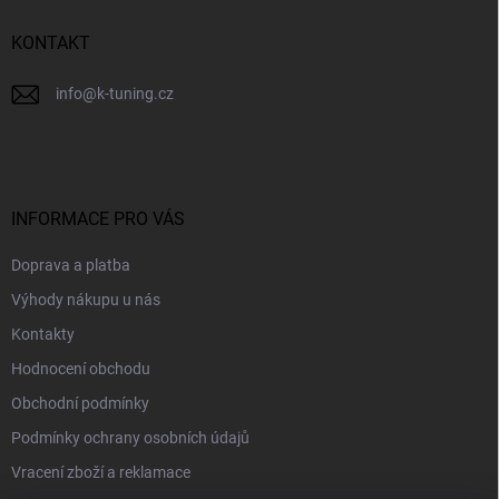
í
KONTAKT
info
@
k-tuning.cz
INFORMACE PRO VÁS
Doprava a platba
Výhody nákupu u nás
Kontakty
Hodnocení obchodu
Obchodní podmínky
Podmínky ochrany osobních údajů
Vracení zboží a reklamace