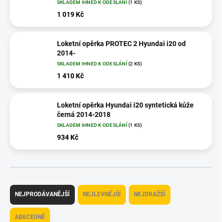
SKLADEM IHNED K ODESLÁNÍ
(1 KS)
1 019 Kč
Loketní opěrka PROTEC 2 Hyundai i20 od
2014-
SKLADEM IHNED K ODESLÁNÍ
(2 KS)
1 410 Kč
Loketní opěrka Hyundai i20 syntetická kůže
černá 2014-2018
SKLADEM IHNED K ODESLÁNÍ
(1 KS)
934 Kč
Ř
a
NEJPRODÁVANĚJŠÍ
NEJLEVNĚJŠÍ
NEJDRAŽŠÍ
z
e
ABECEDNĚ