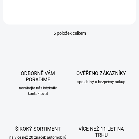
5
položek celkem
O
v
l
á
d
a
c
ODBORNĚ VÁM
OVĚŘENO ZÁKAZNÍKY
í
PORADÍME
p
spolehlivý a bezpečný nákup
r
neváhejte nás kdykoliv
kontaktovat
v
k
y
v
ý
p
ŠIROKÝ SORTIMENT
VÍCE NEŽ 11 LET NA
i
TRHU
s
na více než 20 značek automobilů