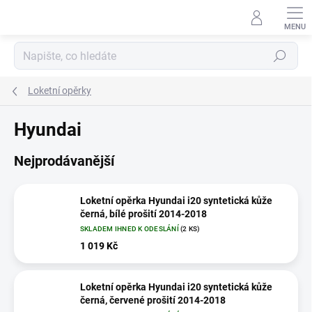
Přejít
na
obsah
Hledat
Loketní opěrky
Hyundai
Nejprodávanější
Loketní opěrka Hyundai i20 syntetická kůže
černá, bílé prošití 2014-2018
SKLADEM IHNED K ODESLÁNÍ
(2 KS)
1 019 Kč
Loketní opěrka Hyundai i20 syntetická kůže
černá, červené prošití 2014-2018