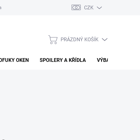
CZK
any osobních údajů
Vracení zboží a reklamace
PRÁZDNÝ KOŠÍK
NÁKUPNÍ
KOŠÍK
OFUKY OKEN
SPOILERY A KŘÍDLA
VÝBAVA AUTA