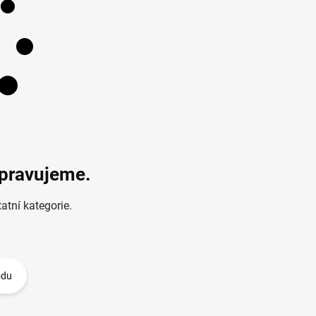
ipravujeme.
atní kategorie.
odu