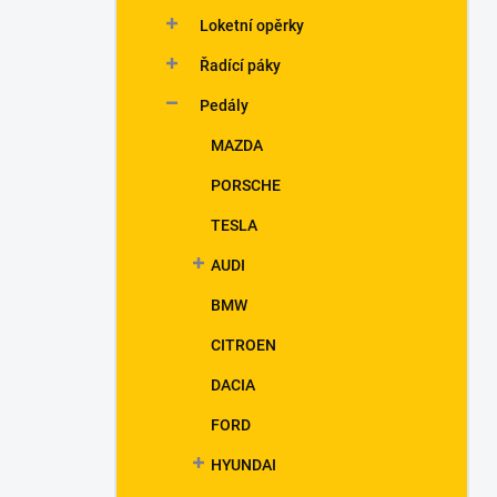
n
Loketní opěrky
í
p
Řadící páky
a
n
Pedály
e
MAZDA
l
PORSCHE
TESLA
AUDI
BMW
CITROEN
DACIA
FORD
HYUNDAI