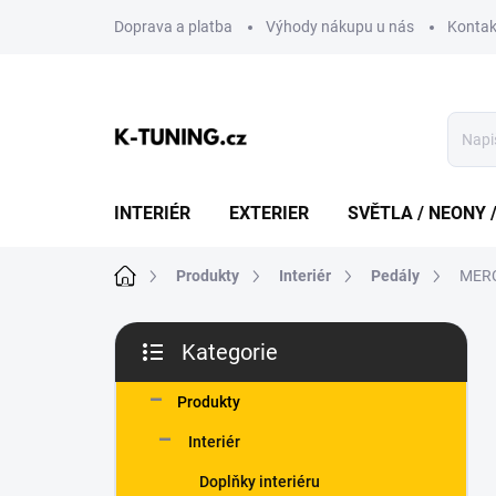
Přejít
Doprava a platba
Výhody nákupu u nás
Kontak
na
obsah
INTERIÉR
EXTERIER
SVĚTLA / NEONY 
Domů
Produkty
Interiér
Pedály
MER
P
Kategorie
o
Přeskočit
s
kategorie
t
Produkty
r
Interiér
a
n
Doplňky interiéru