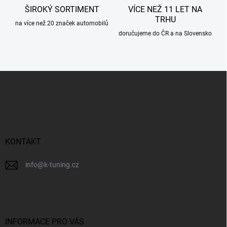
ŠIROKÝ SORTIMENT
VÍCE NEŽ 11 LET NA
TRHU
na více než 20 značek automobilů
doručujeme do ČR a na Slovensko
Z
á
p
a
t
í
KONTAKT
info
@
k-tuning.cz
INFORMACE PRO VÁS