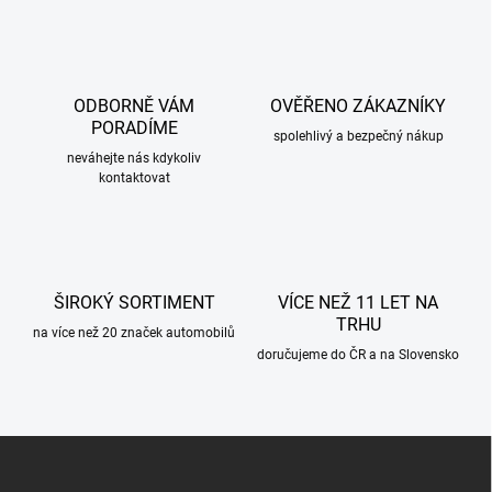
l
á
d
a
c
ODBORNĚ VÁM
OVĚŘENO ZÁKAZNÍKY
í
PORADÍME
p
spolehlivý a bezpečný nákup
r
neváhejte nás kdykoliv
kontaktovat
v
k
y
v
ý
p
ŠIROKÝ SORTIMENT
VÍCE NEŽ 11 LET NA
i
TRHU
s
na více než 20 značek automobilů
u
doručujeme do ČR a na Slovensko
Z
á