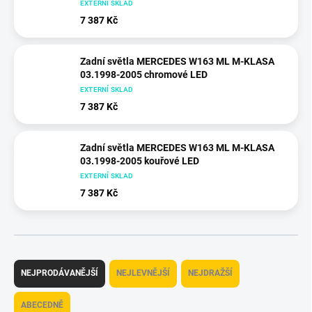
EXTERNÍ SKLAD
7 387 Kč
Zadní světla MERCEDES W163 ML M-KLASA
03.1998-2005 chromové LED
EXTERNÍ SKLAD
7 387 Kč
Zadní světla MERCEDES W163 ML M-KLASA
03.1998-2005 kouřové LED
EXTERNÍ SKLAD
7 387 Kč
Ř
a
NEJPRODÁVANĚJŠÍ
NEJLEVNĚJŠÍ
NEJDRAŽŠÍ
z
e
ABECEDNĚ