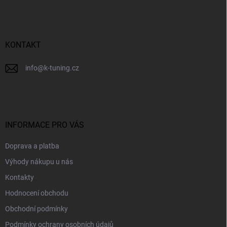
p
a
t
í
KONTAKT
info
@
k-tuning.cz
INFORMACE PRO VÁS
Doprava a platba
Výhody nákupu u nás
Kontakty
Hodnocení obchodu
Obchodní podmínky
Podmínky ochrany osobních údajů