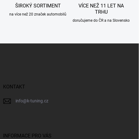
ŠIROKÝ SORTIMENT
VÍCE NEŽ 11 LET NA
TRHU
na více než 20 značek automobilů
doručujeme do ČR a na Slovensko
Z
á
p
a
t
í
KONTAKT
info
@
k-tuning.cz
INFORMACE PRO VÁS