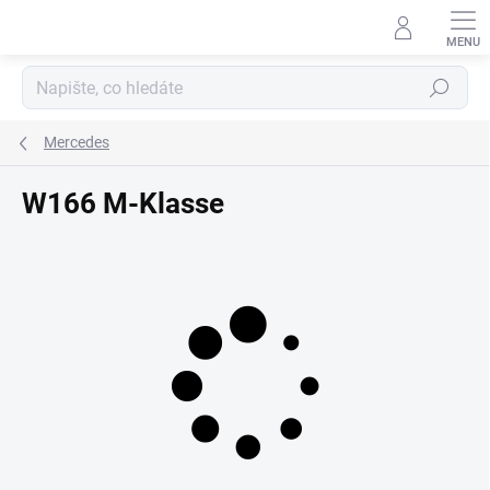
Přejít
na
obsah
Hledat
Mercedes
W166 M-Klasse