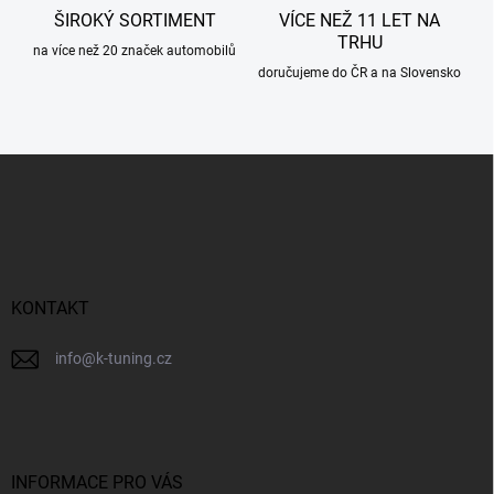
ŠIROKÝ SORTIMENT
VÍCE NEŽ 11 LET NA
TRHU
na více než 20 značek automobilů
doručujeme do ČR a na Slovensko
Z
á
p
a
t
í
KONTAKT
info
@
k-tuning.cz
INFORMACE PRO VÁS