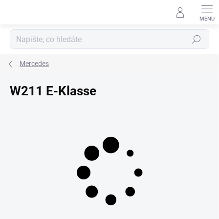
Přejít
na
obsah
Hledat
Mercedes
W211 E-Klasse