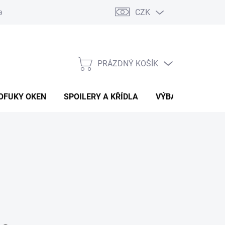
CZK
any osobních údajů
Vracení zboží a reklamace
PRÁZDNÝ KOŠÍK
NÁKUPNÍ
KOŠÍK
OFUKY OKEN
SPOILERY A KŘÍDLA
VÝBAVA AUTA