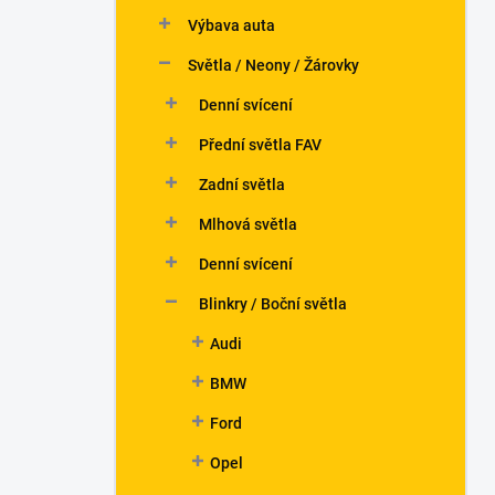
n
Výbava auta
í
p
Světla / Neony / Žárovky
a
n
Denní svícení
e
Přední světla FAV
l
Zadní světla
Mlhová světla
Denní svícení
Blinkry / Boční světla
Audi
BMW
Ford
Opel