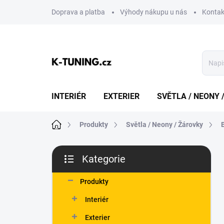
Přejít
Doprava a platba
Výhody nákupu u nás
Kontak
na
obsah
INTERIÉR
EXTERIER
SVĚTLA / NEONY 
Domů
Produkty
Světla / Neony / Žárovky
P
Kategorie
o
Přeskočit
s
kategorie
t
Produkty
r
Interiér
a
n
Exterier