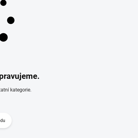
ipravujeme.
atní kategorie.
odu