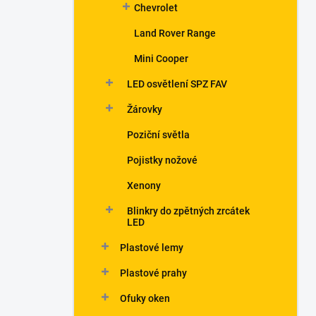
Chevrolet
Land Rover Range
Mini Cooper
LED osvětlení SPZ FAV
Žárovky
Poziční světla
Pojistky nožové
Xenony
Blinkry do zpětných zrcátek
LED
Plastové lemy
Plastové prahy
Ofuky oken