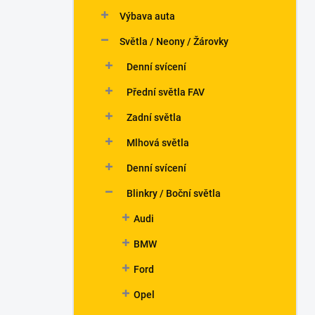
n
Výbava auta
í
p
Světla / Neony / Žárovky
a
n
Denní svícení
e
Přední světla FAV
l
Zadní světla
Mlhová světla
Denní svícení
Blinkry / Boční světla
Audi
BMW
Ford
Opel