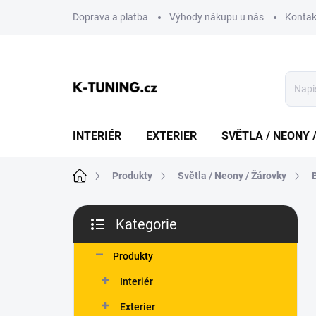
Přejít
Doprava a platba
Výhody nákupu u nás
Kontak
na
obsah
INTERIÉR
EXTERIER
SVĚTLA / NEONY 
Domů
Produkty
Světla / Neony / Žárovky
P
Kategorie
o
Přeskočit
s
kategorie
t
Produkty
r
Interiér
a
n
Exterier