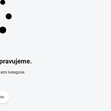
ipravujeme.
atní kategorie.
odu