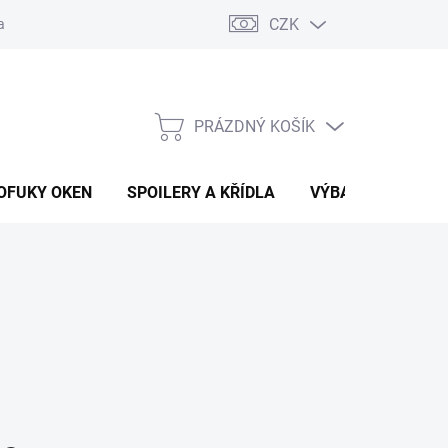
CZK
any osobních údajů
Vracení zboží a reklamace
PRÁZDNÝ KOŠÍK
NÁKUPNÍ
KOŠÍK
OFUKY OKEN
SPOILERY A KŘÍDLA
VÝBAVA AUTA