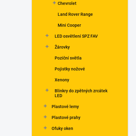
Chevrolet
Land Rover Range
Mini Cooper
LED osvětlení SPZ FAV
Žárovky
Poziční světla
Pojistky nožové
Xenony
Blinkry do zpětných zrcátek
LED
Plastové lemy
Plastové prahy
Ofuky oken