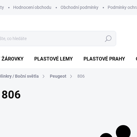
ty
Hodnocení obchodu
Obchodní podmínky
Podmínky ochr
Hledat
/ ŽÁROVKY
PLASTOVÉ LEMY
PLASTOVÉ PRAHY
Blinkry / Boční světla
Peugeot
806
806