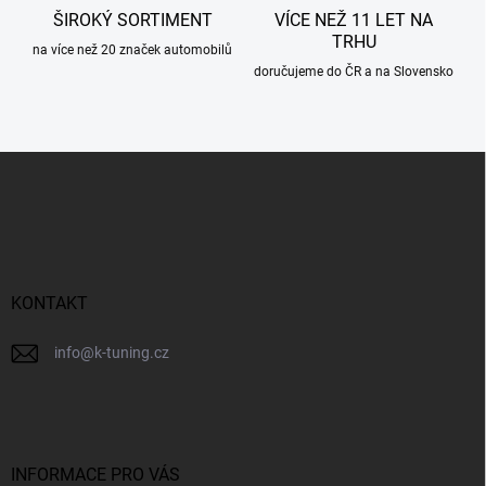
ŠIROKÝ SORTIMENT
VÍCE NEŽ 11 LET NA
TRHU
na více než 20 značek automobilů
doručujeme do ČR a na Slovensko
Z
á
p
a
t
í
KONTAKT
info
@
k-tuning.cz
INFORMACE PRO VÁS