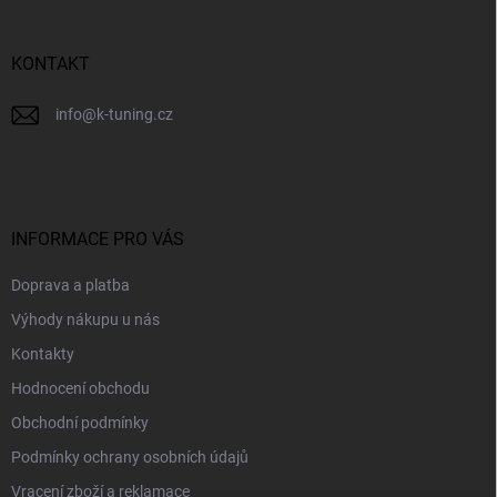
t
í
KONTAKT
info
@
k-tuning.cz
INFORMACE PRO VÁS
Doprava a platba
Výhody nákupu u nás
Kontakty
Hodnocení obchodu
Obchodní podmínky
Podmínky ochrany osobních údajů
Vracení zboží a reklamace