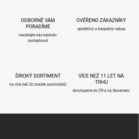
á
d
a
c
ODBORNĚ VÁM
OVĚŘENO ZÁKAZNÍKY
í
PORADÍME
p
spolehlivý a bezpečný nákup
r
neváhejte nás kdykoliv
kontaktovat
v
k
y
v
ý
p
ŠIROKÝ SORTIMENT
VÍCE NEŽ 11 LET NA
i
TRHU
s
na více než 20 značek automobilů
u
doručujeme do ČR a na Slovensko
Z
á
p
a