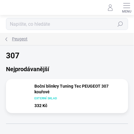
Přejít
na
obsah
Hledat
Peugeot
307
Nejprodávanější
Boční blinkry Tuning Tec PEUGEOT 307
kouřové
EXTERNÍ SKLAD
332 Kč
Ř