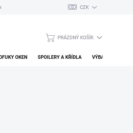
CZK
any osobních údajů
Vracení zboží a reklamace
PRÁZDNÝ KOŠÍK
NÁKUPNÍ
KOŠÍK
OFUKY OKEN
SPOILERY A KŘÍDLA
VÝBAVA AUTA