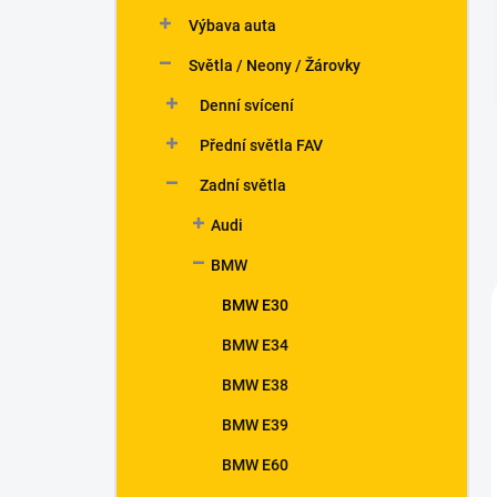
n
Výbava auta
í
p
Světla / Neony / Žárovky
a
n
Denní svícení
e
Přední světla FAV
l
Zadní světla
Audi
BMW
BMW E30
BMW E34
BMW E38
BMW E39
BMW E60