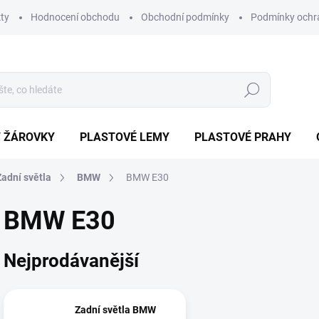
ty
Hodnocení obchodu
Obchodní podmínky
Podmínky ochr
Hledat
/ ŽÁROVKY
PLASTOVÉ LEMY
PLASTOVÉ PRAHY
Zadní světla
BMW
BMW E30
BMW E30
Nejprodávanější
Zadní světla BMW