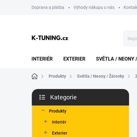
Přejít
Doprava a platba
Výhody nákupu u nás
Kontak
na
obsah
INTERIÉR
EXTERIER
SVĚTLA / NEONY 
Domů
Produkty
Světla / Neony / Žárovky
P
Kategorie
o
Přeskočit
s
kategorie
t
Produkty
r
Interiér
a
n
Exterier