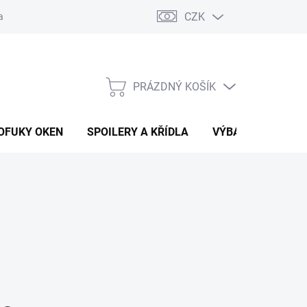
CZK
any osobních údajů
Vracení zboží a reklamace
PRÁZDNÝ KOŠÍK
NÁKUPNÍ
KOŠÍK
OFUKY OKEN
SPOILERY A KŘÍDLA
VÝBAVA AUTA