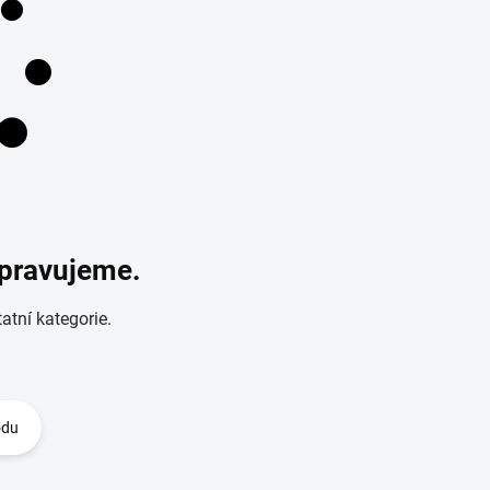
ipravujeme.
atní kategorie.
odu