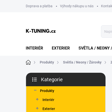
Přejít
Doprava a platba
Výhody nákupu u nás
Kontak
na
obsah
INTERIÉR
EXTERIER
SVĚTLA / NEONY 
Domů
Produkty
Světla / Neony / Žárovky
P
Kategorie
o
Přeskočit
s
kategorie
t
Produkty
r
Interiér
a
n
Exterier