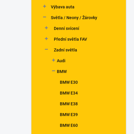
n
Výbava auta
í
p
Světla / Neony / Žárovky
a
n
Denní svícení
e
Přední světla FAV
l
Zadní světla
Audi
BMW
BMW E30
BMW E34
BMW E38
BMW E39
BMW E60