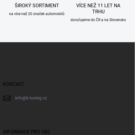
ŠIROKÝ SORTIMENT
VÍCE NEŽ 11 LET NA
TRHU
na více než 20 značek automobilů
doručujeme do ČR a na Slovensko
Z
á
p
a
t
í
KONTAKT
info
@
k-tuning.cz
INFORMACE PRO VÁS