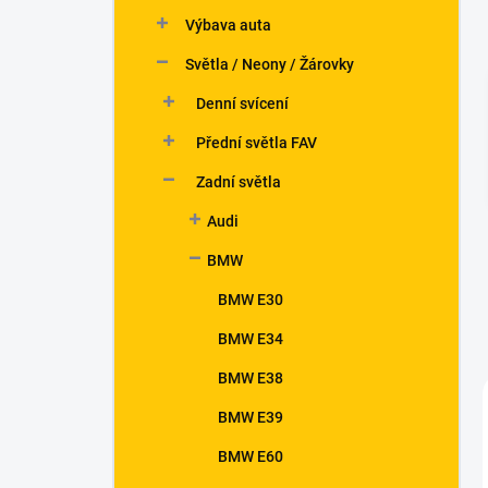
n
Výbava auta
í
p
Světla / Neony / Žárovky
a
n
Denní svícení
e
Přední světla FAV
l
Zadní světla
Audi
BMW
BMW E30
BMW E34
BMW E38
BMW E39
BMW E60