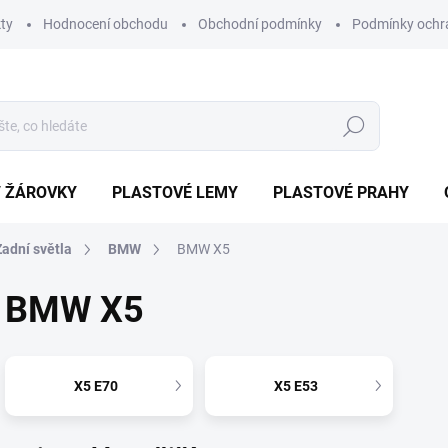
ty
Hodnocení obchodu
Obchodní podmínky
Podmínky ochr
Hledat
/ ŽÁROVKY
PLASTOVÉ LEMY
PLASTOVÉ PRAHY
Zadní světla
BMW
BMW X5
BMW X5
X5 E70
X5 E53