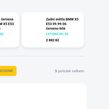
a červená
Zadní světla BMW X5
W X5 E53
E53 09.99-06
)
červeno-bílé
LAD
EXTERNÍ SKLAD
2 882 Kč
5
položek celkem
BECEDNĚ
+ DÁREK ZDARMA
DBMM9
TTEC-LTBM44
DOPRAVA ZDARMA