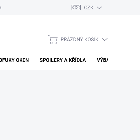
CZK
any osobních údajů
Vracení zboží a reklamace
PRÁZDNÝ KOŠÍK
NÁKUPNÍ
KOŠÍK
OFUKY OKEN
SPOILERY A KŘÍDLA
VÝBAVA AUTA