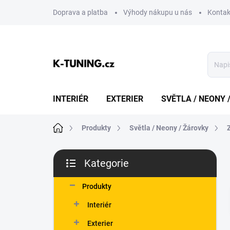
Přejít
Doprava a platba
Výhody nákupu u nás
Kontak
na
obsah
INTERIÉR
EXTERIER
SVĚTLA / NEONY 
Domů
Produkty
Světla / Neony / Žárovky
P
Kategorie
o
Přeskočit
s
kategorie
t
Produkty
r
Interiér
a
n
Exterier