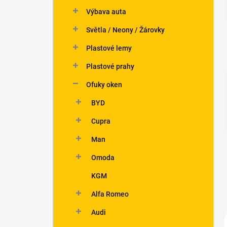
n
Výbava auta
í
p
Světla / Neony / Žárovky
a
n
Plastové lemy
e
Plastové prahy
l
Ofuky oken
BYD
Cupra
Man
Omoda
KGM
Alfa Romeo
Audi