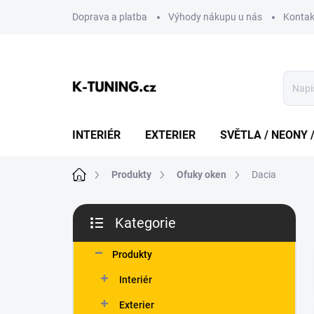
Přejít
Doprava a platba
Výhody nákupu u nás
Kontak
na
obsah
INTERIÉR
EXTERIER
SVĚTLA / NEONY 
Domů
Produkty
Ofuky oken
Dacia
P
Kategorie
o
Přeskočit
s
kategorie
t
Produkty
r
Interiér
a
n
Exterier