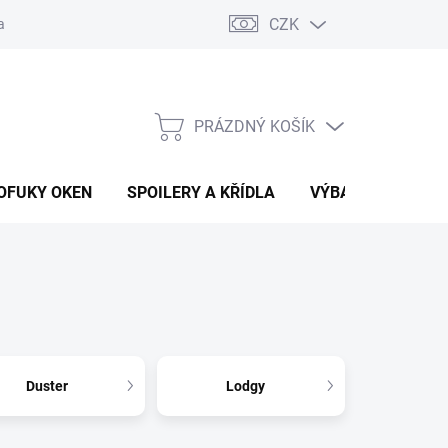
CZK
any osobních údajů
Vracení zboží a reklamace
PRÁZDNÝ KOŠÍK
NÁKUPNÍ
KOŠÍK
OFUKY OKEN
SPOILERY A KŘÍDLA
VÝBAVA AUTA
Duster
Lodgy