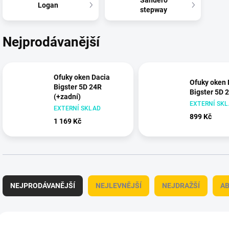
Sandero
Logan
stepway
Nejprodávanější
Ofuky oken Dacia
Ofuky oken 
Bigster 5D 24R
Bigster 5D 
(+zadní)
EXTERNÍ SK
EXTERNÍ SKLAD
899 Kč
1 169 Kč
Ř
a
NEJPRODÁVANĚJŠÍ
NEJLEVNĚJŠÍ
NEJDRAŽŠÍ
A
z
e
n
V
í
ý
+ DÁREK ZDARMA