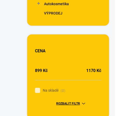
Autokosmetika
VÝPRODEJ
CENA
899
Kč
1170
Kč
Na skladě
0
ROZBALIT FILTR