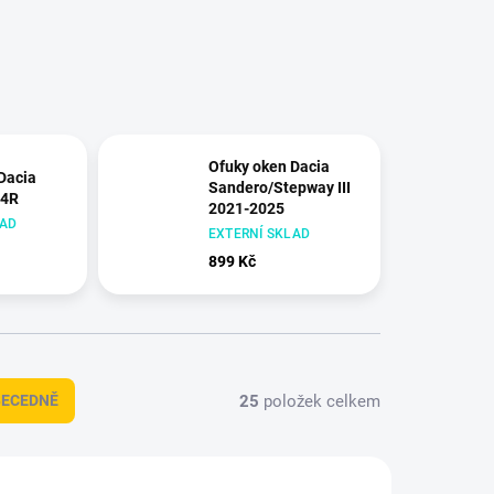
Ofuky oken Dacia
Dacia
Sandero/Stepway III
24R
2021-2025
LAD
EXTERNÍ SKLAD
899 Kč
25
položek celkem
BECEDNĚ