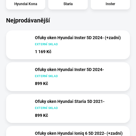
Hyundai Kona
Staria
Inster
Nejprodávanější
Ofuky oken Hyundai Inster 5D 2024- (+zadní)
EXTERNÍ SKLAD
1 169 Kč
Ofuky oken Hyundai Inster 5D 2024-
EXTERNÍ SKLAD
899 Kč
Ofuky oken Hyundai Staria 5D 2021-
EXTERNÍ SKLAD
899 Kč
Ofuky oken Hyundai Ioniq 6 5D 2022- (+zadní)