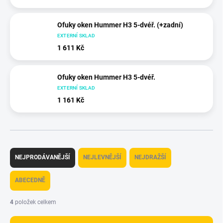
Ofuky oken Hummer H3 5-dvéř. (+zadní)
EXTERNÍ SKLAD
1 611 Kč
Ofuky oken Hummer H3 5-dvéř.
EXTERNÍ SKLAD
1 161 Kč
Ř
a
NEJPRODÁVANĚJŠÍ
NEJLEVNĚJŠÍ
NEJDRAŽŠÍ
z
e
ABECEDNĚ
n
í
4
položek celkem
p
r