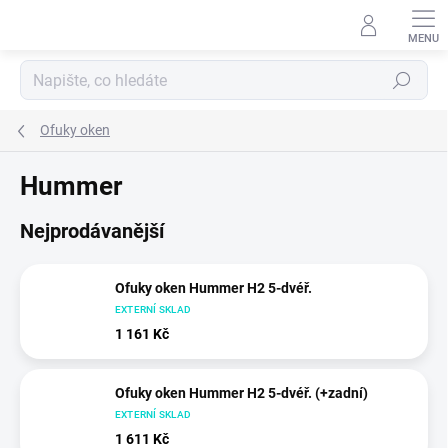
Přejít
na
obsah
Hledat
Ofuky oken
Hummer
Nejprodávanější
Ofuky oken Hummer H2 5-dvéř.
EXTERNÍ SKLAD
1 161 Kč
Ofuky oken Hummer H2 5-dvéř. (+zadní)
EXTERNÍ SKLAD
1 611 Kč