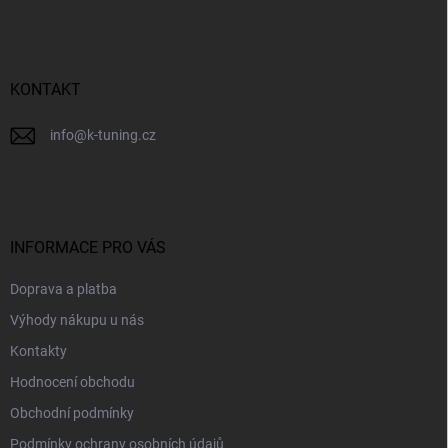
p
a
t
í
KONTAKT
info
@
k-tuning.cz
INFORMACE PRO VÁS
Doprava a platba
Výhody nákupu u nás
Kontakty
Hodnocení obchodu
Obchodní podmínky
Podmínky ochrany osobních údajů