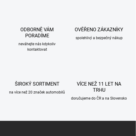
l
á
d
a
c
ODBORNĚ VÁM
OVĚŘENO ZÁKAZNÍKY
í
PORADÍME
p
spolehlivý a bezpečný nákup
r
neváhejte nás kdykoliv
kontaktovat
v
k
y
v
ý
p
ŠIROKÝ SORTIMENT
VÍCE NEŽ 11 LET NA
i
TRHU
s
na více než 20 značek automobilů
u
doručujeme do ČR a na Slovensko
Z
á