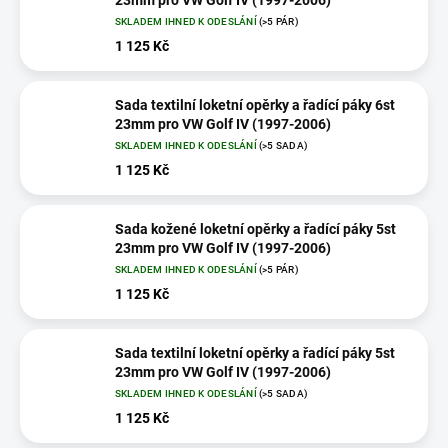
23mm pro VW Golf IV (1997-2006)
SKLADEM IHNED K ODESLÁNÍ
(>5 PÁR)
1 125 Kč
Sada textilní loketní opěrky a řadící páky 6st
23mm pro VW Golf IV (1997-2006)
SKLADEM IHNED K ODESLÁNÍ
(>5 SADA)
1 125 Kč
Sada kožené loketní opěrky a řadící páky 5st
23mm pro VW Golf IV (1997-2006)
SKLADEM IHNED K ODESLÁNÍ
(>5 PÁR)
1 125 Kč
Sada textilní loketní opěrky a řadící páky 5st
23mm pro VW Golf IV (1997-2006)
SKLADEM IHNED K ODESLÁNÍ
(>5 SADA)
1 125 Kč