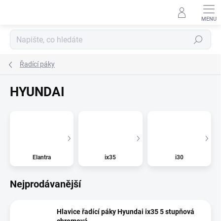
Přejít
na
obsah
Hledat
Řadící páky
HYUNDAI
Elantra
ix35
i30
Nejprodávanější
Hlavice řadící páky Hyundai ix35 5 stupňová