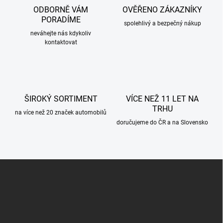
c
ODBORNĚ VÁM
OVĚŘENO ZÁKAZNÍKY
í
PORADÍME
p
spolehlivý a bezpečný nákup
r
neváhejte nás kdykoliv
kontaktovat
v
k
y
v
ý
p
ŠIROKÝ SORTIMENT
VÍCE NEŽ 11 LET NA
i
TRHU
s
na více než 20 značek automobilů
u
doručujeme do ČR a na Slovensko
Z
á
p
a
t
í