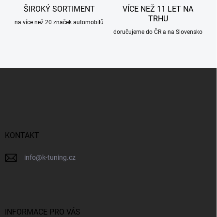
ŠIROKÝ SORTIMENT
VÍCE NEŽ 11 LET NA
TRHU
na více než 20 značek automobilů
doručujeme do ČR a na Slovensko
Z
á
p
a
t
í
KONTAKT
info
@
k-tuning.cz
INFORMACE PRO VÁS