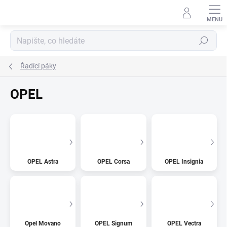
Přejít
na
obsah
Hledat
Řadící páky
OPEL
OPEL Astra
OPEL Corsa
OPEL Insignia
Opel Movano
OPEL Signum
OPEL Vectra