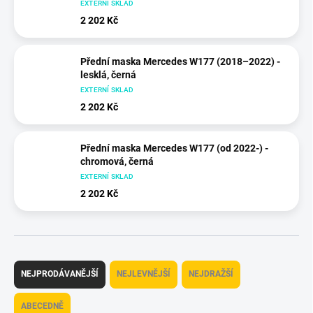
EXTERNÍ SKLAD
2 202 Kč
Přední maska Mercedes W177 (2018–2022) -
lesklá, černá
EXTERNÍ SKLAD
2 202 Kč
Přední maska Mercedes W177 (od 2022-) -
chromová, černá
EXTERNÍ SKLAD
2 202 Kč
Ř
a
NEJPRODÁVANĚJŠÍ
NEJLEVNĚJŠÍ
NEJDRAŽŠÍ
z
e
ABECEDNĚ