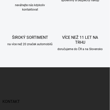
p
spolehlivý a bezpečný nákup
r
neváhejte nás kdykoliv
kontaktovat
v
k
y
v
ý
p
ŠIROKÝ SORTIMENT
VÍCE NEŽ 11 LET NA
i
TRHU
s
na více než 20 značek automobilů
u
doručujeme do ČR a na Slovensko
Z
á
p
a
t
í
KONTAKT