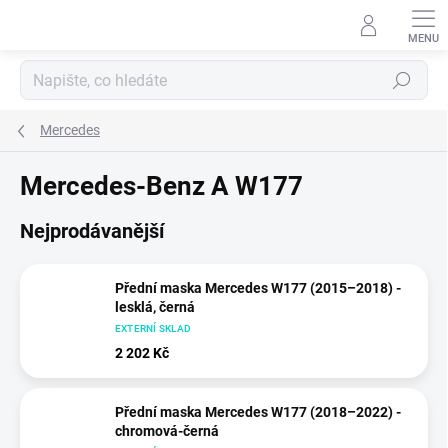
Přejít
na
obsah
Hledat
Mercedes
Mercedes-Benz A W177
Nejprodávanější
Přední maska Mercedes W177 (2015–2018) -
lesklá, černá
EXTERNÍ SKLAD
2 202 Kč
Přední maska Mercedes W177 (2018–2022) -
chromová-černá