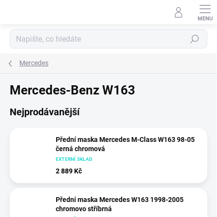
Přejít
na
obsah
Hledat
Mercedes
Mercedes-Benz W163
Nejprodávanější
Přední maska Mercedes M-Class W163 98-05
černá chromová
EXTERNÍ SKLAD
2 889 Kč
Přední maska Mercedes W163 1998-2005
chromovo stříbrná