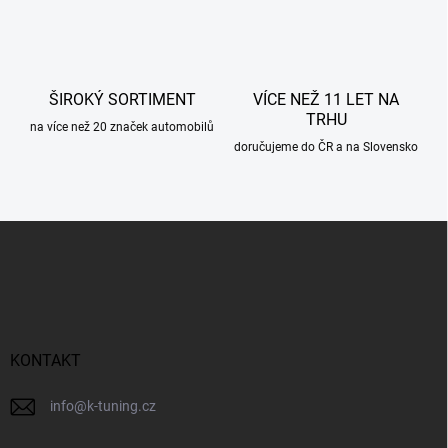
k
y
v
ý
p
ŠIROKÝ SORTIMENT
VÍCE NEŽ 11 LET NA
i
TRHU
s
na více než 20 značek automobilů
u
doručujeme do ČR a na Slovensko
Z
á
p
a
t
í
KONTAKT
info
@
k-tuning.cz