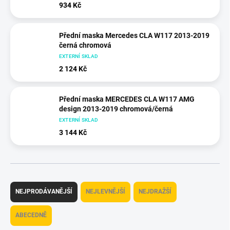
934 Kč
Přední maska Mercedes CLA W117 2013-2019
černá chromová
EXTERNÍ SKLAD
2 124 Kč
Přední maska MERCEDES CLA W117 AMG
design 2013-2019 chromová/černá
EXTERNÍ SKLAD
3 144 Kč
Ř
a
NEJPRODÁVANĚJŠÍ
NEJLEVNĚJŠÍ
NEJDRAŽŠÍ
z
e
ABECEDNĚ
n