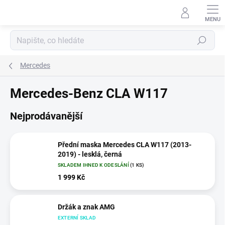
Přejít
na
obsah
Hledat
Mercedes
Mercedes-Benz CLA W117
Nejprodávanější
Přední maska Mercedes CLA W117 (2013-
2019) - lesklá, černá
SKLADEM IHNED K ODESLÁNÍ
(1 KS)
1 999 Kč
Držák a znak AMG
EXTERNÍ SKLAD