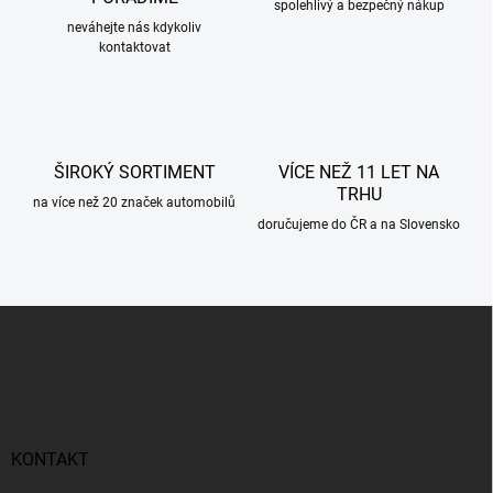
p
spolehlivý a bezpečný nákup
r
neváhejte nás kdykoliv
kontaktovat
v
k
y
v
ý
p
ŠIROKÝ SORTIMENT
VÍCE NEŽ 11 LET NA
i
TRHU
s
na více než 20 značek automobilů
u
doručujeme do ČR a na Slovensko
Z
á
p
a
t
í
KONTAKT