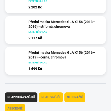
EXTERNÍ SKLAD
2 202 Kč
Přední maska Mercedes GLA X156 (2013–
2016) - stříbrná, chromová
EXTERNÍ SKLAD
2 117 Kč
Přední maska Mercedes GLA X156 (2016–
2019) - černá, chromová
EXTERNÍ SKLAD
1 699 Kč
Ř
a
NEJPRODÁVANĚJŠÍ
NEJLEVNĚJŠÍ
NEJDRAŽŠÍ
z
e
ABECEDNĚ