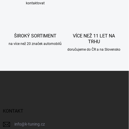
kontaktovat
v
k
y
v
ý
p
ŠIROKÝ SORTIMENT
VÍCE NEŽ 11 LET NA
i
TRHU
s
na více než 20 značek automobilů
u
doručujeme do ČR a na Slovensko
Z
á
p
a
t
í
KONTAKT
info
@
k-tuning.cz