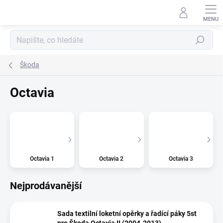
Přejít
na
obsah
Hledat
Škoda
Octavia
Octavia 1
Octavia 2
Octavia 3
Nejprodávanější
Sada textilní loketní opěrky a řadící páky 5st