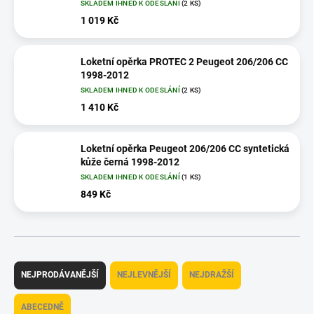
SKLADEM IHNED K ODESLÁNÍ
(2 KS)
1 019 Kč
Loketní opěrka PROTEC 2 Peugeot 206/206 CC
1998-2012
SKLADEM IHNED K ODESLÁNÍ
(2 KS)
1 410 Kč
Loketní opěrka Peugeot 206/206 CC syntetická
kůže černá 1998-2012
SKLADEM IHNED K ODESLÁNÍ
(1 KS)
849 Kč
Ř
a
NEJPRODÁVANĚJŠÍ
NEJLEVNĚJŠÍ
NEJDRAŽŠÍ
z
e
ABECEDNĚ