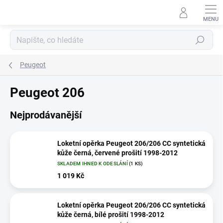
Přejít
na
obsah
Hledat
Peugeot
Peugeot 206
Nejprodávanější
Loketní opěrka Peugeot 206/206 CC syntetická
kůže černá, červené prošití 1998-2012
SKLADEM IHNED K ODESLÁNÍ
(1 KS)
1 019 Kč
Loketní opěrka Peugeot 206/206 CC syntetická
kůže černá, bílé prošití 1998-2012