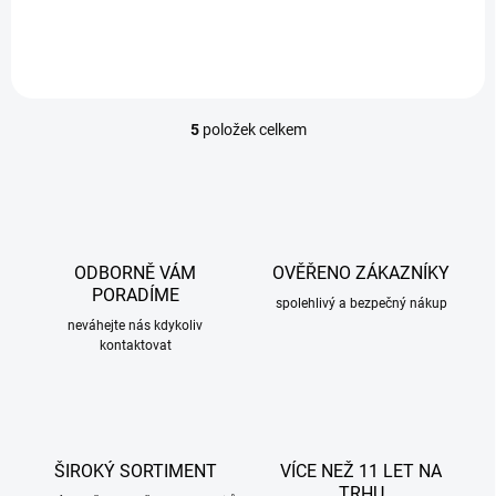
5
položek celkem
O
v
l
á
d
a
c
ODBORNĚ VÁM
OVĚŘENO ZÁKAZNÍKY
í
PORADÍME
p
spolehlivý a bezpečný nákup
r
neváhejte nás kdykoliv
kontaktovat
v
k
y
v
ý
p
ŠIROKÝ SORTIMENT
VÍCE NEŽ 11 LET NA
i
TRHU