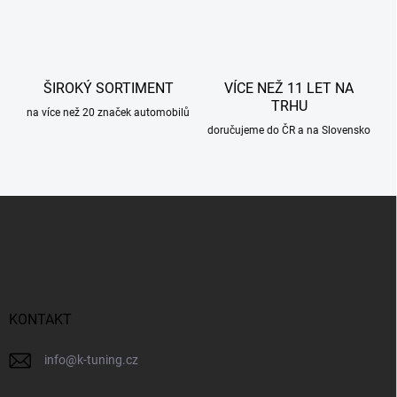
k
y
v
ý
p
ŠIROKÝ SORTIMENT
VÍCE NEŽ 11 LET NA
i
TRHU
s
na více než 20 značek automobilů
u
doručujeme do ČR a na Slovensko
Z
á
p
a
t
í
KONTAKT
info
@
k-tuning.cz