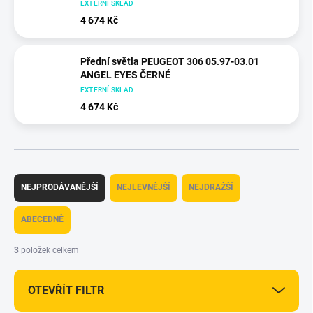
EXTERNÍ SKLAD
4 674 Kč
Přední světla PEUGEOT 306 05.97-03.01
ANGEL EYES ČERNÉ
EXTERNÍ SKLAD
4 674 Kč
Ř
a
NEJPRODÁVANĚJŠÍ
NEJLEVNĚJŠÍ
NEJDRAŽŠÍ
z
e
ABECEDNĚ
n
í
3
položek celkem
p
r
OTEVŘÍT FILTR
o
d