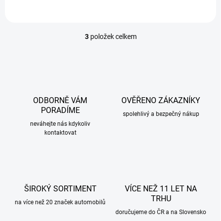
3
položek celkem
O
v
l
á
d
a
c
ODBORNĚ VÁM
OVĚŘENO ZÁKAZNÍKY
í
PORADÍME
p
spolehlivý a bezpečný nákup
r
neváhejte nás kdykoliv
kontaktovat
v
k
y
v
ý
p
ŠIROKÝ SORTIMENT
VÍCE NEŽ 11 LET NA
i
TRHU
s
na více než 20 značek automobilů
u
doručujeme do ČR a na Slovensko