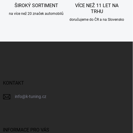
ŠIROKÝ SORTIMENT
VÍCE NEŽ 11 LET NA
TRHU
na více než 20 značek automobilů
doručujeme do ČR a na Slovensko
Z
á
p
a
t
í
KONTAKT
info
@
k-tuning.cz
INFORMACE PRO VÁS