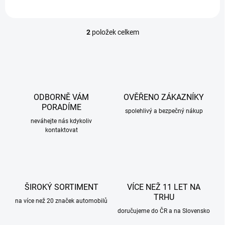
2
položek celkem
O
v
l
á
d
a
c
ODBORNĚ VÁM
OVĚŘENO ZÁKAZNÍKY
í
PORADÍME
p
spolehlivý a bezpečný nákup
r
neváhejte nás kdykoliv
kontaktovat
v
k
y
v
ý
p
ŠIROKÝ SORTIMENT
VÍCE NEŽ 11 LET NA
i
TRHU
s
na více než 20 značek automobilů
u
doručujeme do ČR a na Slovensko