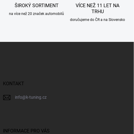
ŠIROKÝ SORTIMENT
VÍCE NEŽ 11 LET NA
TRHU
na více než 20 značek automobilů
doručujeme do ČR a na Slovensko
Z
á
p
a
t
í
KONTAKT
info
@
k-tuning.cz
INFORMACE PRO VÁS