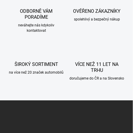
a
c
ODBORNĚ VÁM
OVĚŘENO ZÁKAZNÍKY
í
PORADÍME
p
spolehlivý a bezpečný nákup
r
neváhejte nás kdykoliv
kontaktovat
v
k
y
v
ý
p
ŠIROKÝ SORTIMENT
VÍCE NEŽ 11 LET NA
i
TRHU
s
na více než 20 značek automobilů
u
doručujeme do ČR a na Slovensko
Z
á
p
a
t