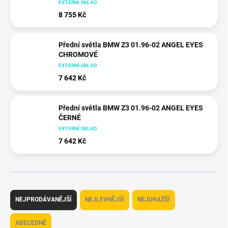
EXTERNÍ SKLAD
8 755 Kč
Přední světla BMW Z3 01.96-02 ANGEL EYES
CHROMOVÉ
EXTERNÍ SKLAD
7 642 Kč
Přední světla BMW Z3 01.96-02 ANGEL EYES
ČERNÉ
EXTERNÍ SKLAD
7 642 Kč
Ř
a
NEJPRODÁVANĚJŠÍ
NEJLEVNĚJŠÍ
NEJDRAŽŠÍ
z
e
ABECEDNĚ