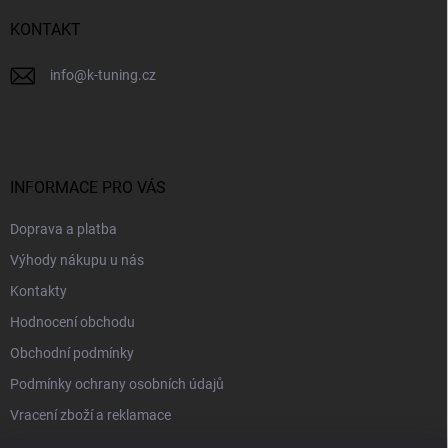
í
KONTAKT
info
@
k-tuning.cz
INFORMACE PRO VÁS
Doprava a platba
Výhody nákupu u nás
Kontakty
Hodnocení obchodu
Obchodní podmínky
Podmínky ochrany osobních údajů
Vracení zboží a reklamace