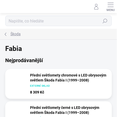
Přejít
na
obsah
Hledat
Škoda
Fabia
Nejprodávanější
Přední světlomety chromové s LED obrysovým
světlem Škoda Fabia I (1999–2008)
EXTERNÍ SKLAD
8 309 Kč
Přední světlomety černé s LED obrysovým
světlem Škoda Fabia I (1999–2008)