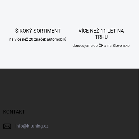
k
y
v
ý
p
ŠIROKÝ SORTIMENT
VÍCE NEŽ 11 LET NA
i
TRHU
s
na více než 20 značek automobilů
u
doručujeme do ČR a na Slovensko
Z
á
p
a
t
í
KONTAKT
info
@
k-tuning.cz