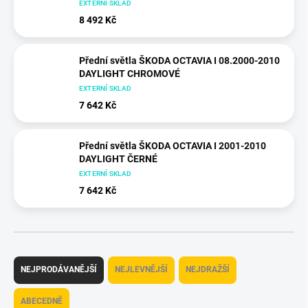
EXTERNÍ SKLAD
8 492 Kč
Přední světla ŠKODA OCTAVIA I 08.2000-2010
DAYLIGHT CHROMOVÉ
EXTERNÍ SKLAD
7 642 Kč
Přední světla ŠKODA OCTAVIA I 2001-2010
DAYLIGHT ČERNÉ
EXTERNÍ SKLAD
7 642 Kč
Ř
a
NEJPRODÁVANĚJŠÍ
NEJLEVNĚJŠÍ
NEJDRAŽŠÍ
z
e
ABECEDNĚ