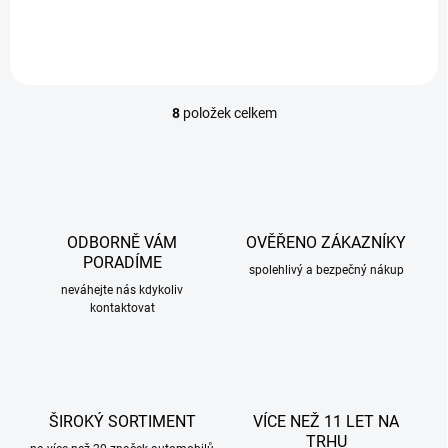
8
položek celkem
O
v
l
á
d
a
c
ODBORNĚ VÁM
OVĚŘENO ZÁKAZNÍKY
í
PORADÍME
p
spolehlivý a bezpečný nákup
r
neváhejte nás kdykoliv
kontaktovat
v
k
y
v
ý
p
ŠIROKÝ SORTIMENT
VÍCE NEŽ 11 LET NA
i
TRHU
s