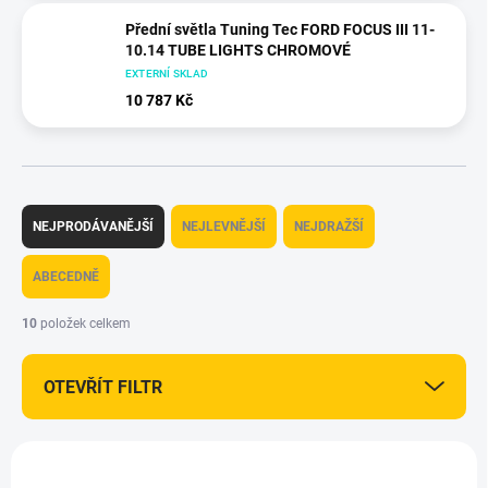
Přední světla Tuning Tec FORD FOCUS III 11-
10.14 TUBE LIGHTS CHROMOVÉ
EXTERNÍ SKLAD
10 787 Kč
Ř
a
NEJPRODÁVANĚJŠÍ
NEJLEVNĚJŠÍ
NEJDRAŽŠÍ
z
e
ABECEDNĚ
n
í
10
položek celkem
p
r
OTEVŘÍT FILTR
o
d
u
V
k
ý
+ DÁREK ZDARMA
t
TTEC-LPFO78