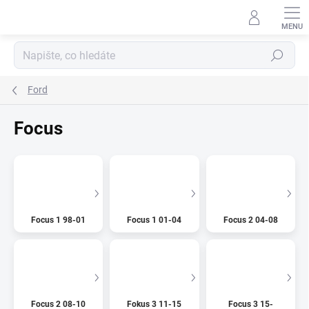
Přejít
na
obsah
Hledat
Ford
Focus
Focus 1 98-01
Focus 1 01-04
Focus 2 04-08
Focus 2 08-10
Fokus 3 11-15
Focus 3 15-