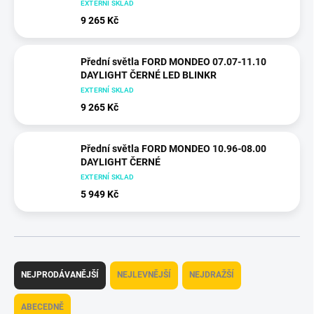
EXTERNÍ SKLAD
9 265 Kč
Přední světla FORD MONDEO 07.07-11.10
DAYLIGHT ČERNÉ LED BLINKR
EXTERNÍ SKLAD
9 265 Kč
Přední světla FORD MONDEO 10.96-08.00
DAYLIGHT ČERNÉ
EXTERNÍ SKLAD
5 949 Kč
Ř
a
NEJPRODÁVANĚJŠÍ
NEJLEVNĚJŠÍ
NEJDRAŽŠÍ
z
e
ABECEDNĚ