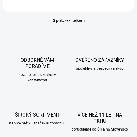
5
položek celkem
O
v
l
á
d
a
c
ODBORNĚ VÁM
OVĚŘENO ZÁKAZNÍKY
í
PORADÍME
p
spolehlivý a bezpečný nákup
r
neváhejte nás kdykoliv
kontaktovat
v
k
y
v
ý
p
ŠIROKÝ SORTIMENT
VÍCE NEŽ 11 LET NA
i
TRHU
s
na více než 20 značek automobilů
u
doručujeme do ČR a na Slovensko