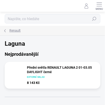
Přejít
na
obsah
Hledat
Renault
Laguna
Nejprodávanější
Přední světla RENAULT LAGUNA 2 01-03.05
DAYLIGHT černé
EXTERNÍ SKLAD
8 143 Kč
Ř