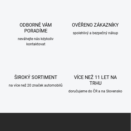
l
á
d
a
c
ODBORNĚ VÁM
OVĚŘENO ZÁKAZNÍKY
í
PORADÍME
p
spolehlivý a bezpečný nákup
r
neváhejte nás kdykoliv
kontaktovat
v
k
y
v
ý
p
ŠIROKÝ SORTIMENT
VÍCE NEŽ 11 LET NA
i
TRHU
s
na více než 20 značek automobilů
u
doručujeme do ČR a na Slovensko
Z
á
p