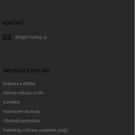
a
t
í
KONTAKT
info
@
k-tuning.cz
INFORMACE PRO VÁS
Doprava a platba
Výhody nákupu u nás
Kontakty
Hodnocení obchodu
Obchodní podmínky
Podmínky ochrany osobních údajů