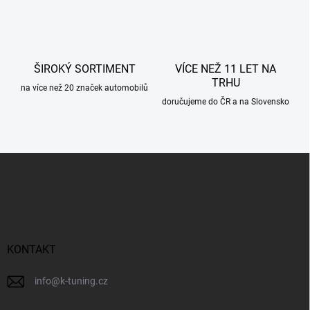
k
y
v
ý
p
ŠIROKÝ SORTIMENT
VÍCE NEŽ 11 LET NA
i
TRHU
s
na více než 20 značek automobilů
u
doručujeme do ČR a na Slovensko
Z
á
p
a
t
í
KONTAKT
info
@
k-tuning.cz