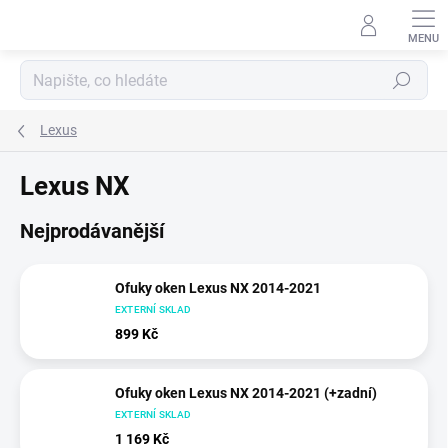
Přejít
na
obsah
Hledat
Lexus
Lexus NX
Nejprodávanější
Ofuky oken Lexus NX 2014-2021
EXTERNÍ SKLAD
899 Kč
Ofuky oken Lexus NX 2014-2021 (+zadní)
EXTERNÍ SKLAD
1 169 Kč