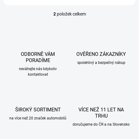
2
položek celkem
O
v
l
á
d
a
c
ODBORNĚ VÁM
OVĚŘENO ZÁKAZNÍKY
í
PORADÍME
p
spolehlivý a bezpečný nákup
r
neváhejte nás kdykoliv
kontaktovat
v
k
y
v
ý
p
ŠIROKÝ SORTIMENT
VÍCE NEŽ 11 LET NA
i
TRHU
s
na více než 20 značek automobilů
u
doručujeme do ČR a na Slovensko